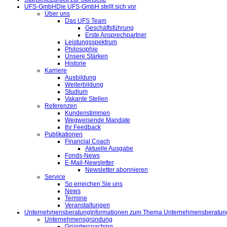
UFS-GmbH
Die UFS-GmbH stellt sich vor
Über uns
Das UFS Team
Geschäftsführung
Erste Ansprechpartner
Leistungsspektrum
Philosophie
Unsere Stärken
Historie
Karriere
Ausbildung
Weiterbildung
Studium
Vakante Stellen
Referenzen
Kundenstimmen
Wegweisende Mandate
Ihr Feedback
Publikationen
Financial Coach
Aktuelle Ausgabe
Fonds-News
E-Mail-Newsletter
Newsletter abonnieren
Service
So erreichen Sie uns
News
Termine
Veranstaltungen
Unternehmensberatung
Informationen zum Thema Unternehmensberatun
Unternehmensgründung
Gründercoaching