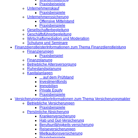
Praxisbeispiele
Unternehmenskauf
Praxisbeispiele
Unternehmenssicherung
Offensive Mittelstand
Praxisbeispiele
Gesellschafterbegleitung
Geschäftsführerbegleitung
Wirtschaftsmediation und Moderation
Schulung und Seminare
Finanzdienstleister
Informationen zum Thema Finanzdienstleistung
Finanzierungen
Praxisbeispiel
Finanzplanung
Betriebliche Altersversorgung
Ruhestandsplanung
Kapitalanlagen
... auf dem Prüfstand
Investmentfonds
Immobilien
Private Equity
Praxisbeispiele
Versicherungsmakler
Informationen zum Thema Versicherungsmakler
Betriebliche Versicherungen
Praxisbeispiele
Persönliche Absicherung
Krankenversicherung
Hab und Gut-Versicherung
Berufsunfähigkeits-versicherung
Reiseversicherungen
Mietkautionsversicherung
Praxisbeispiele