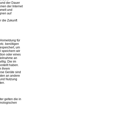
 und der Dauer
men der Internet
mmelt und
gnen auf
 die Zukunft
r Anmeldung für
etc. benötigen
espeichert, um
l speichern wir
tion oder eines
Teilnahme an
llig. Die im
stellt haben.
m Ihrem
ese Geräte sind
Daten an andere
g und Nutzung
ten.
er gelten die in
hnologischen