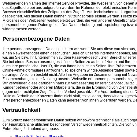
Webserver den Namen der Internet Service Provider, die Webseiten, von denen a
des Zugriffs, die bei uns aufgerufen werden. Im Rahmen der elektronischen Ko
Browser einschließlich des Zeitpunkts des Zugriffs. Aus technischen und orga
gespeichert. Aus diesen Daten können Nutzungsprofile erstellt werden. Hierzu
Microsites oder Webseiten weitergeleitet werden, die von anderen Gesellschaf
personenbezogenen Daten gelten. Der Datenerhebung und –speicherung bzw. dem 
widersprochen werden.
Personenbezogene Daten
Ihre personenbezogenen Daten speichern wir, wenn Sie uns diese von sich aus, 
einen Newsletter oder einen geschützten Bereich unseres Internetangebotes, an
wir, um Sie bzw. Ihr Unternehmen zu dem Passwort-geschützten Bereich unsere
Sie bei einem Besuch unserer geschützten Seiten zu authentifizieren und Ihre Le
auch Ihre persönliche User ID, die von Ihnen besuchten Seiten, ihre Präferenze
Online-Anmeldformulares antworten, so speichern wir die Absenderdaten sowie 
derartigen Aktionen besteht nicht. Alle Ihre Angaben im Zusammenhang mit News
Zusammenhang mit der Nutzung unserer Webseite erhobenen personenbezogenen D
Wir verwenden diese darüber hinaus zur Verbesserung unserer Servicequalität
Kundenbetreuer oder anderen Mitarbeitern, die in die Erbringung von Dienstleis
gegen unberechtigten Zugriff u.a. bei Verlust geschützt. Zur Verarbeitung dieser
Dritte außerhalb des Konzerns findet nicht statt, es sei denn, dass wir dazu geset
Ihrer personenbezogenen Daten kann jederzeit von Ihnen widerrufen werden. Des
Vertraulichkeit
Zum Schutz Ihrer persönlichen Daten setzen wir sowohl technische als auch orga
der Finanzbranche üblichen besonderen Verschwiegenheitspflichten. Die von un
Entwicklung fortlaufend angepasst.
Startseite
Zurück zur Startseite