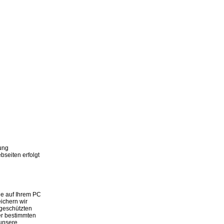
zung
seiten erfolgt
ie auf Ihrem PC
ichern wir
 geschützten
er bestimmten
 unsere