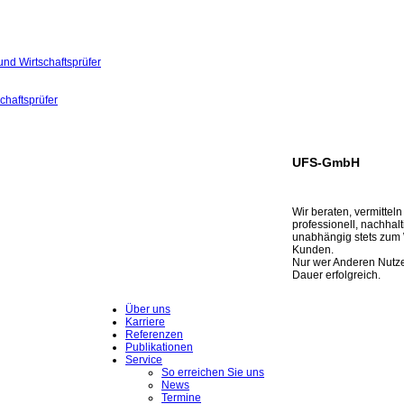
und Wirtschaftsprüfer
chaftsprüfer
UFS-GmbH
Wir beraten, vermittel
professionell, nachhal
unabhängig stets zum
Kunden.
Nur wer Anderen Nutzen 
Dauer erfolgreich.
Über uns
Karriere
Referenzen
Publikationen
Service
So erreichen Sie uns
News
Termine