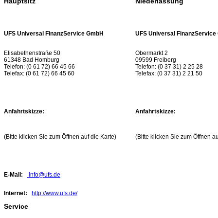
Hauptsitz
Niederlassung
UFS Universal FinanzService GmbH
UFS Universal FinanzServic
Elisabethenstraße 50
Obermarkt 2
61348 Bad Homburg
09599 Freiberg
Telefon: (0 61 72) 66 45 66
Telefon: (0 37 31) 2 25 28
Telefax: (0 61 72) 66 45 60
Telefax: (0 37 31) 2 21 50
Anfahrtskizze:
Anfahrtskizze:
(Bitte klicken Sie zum Öffnen auf die Karte)
(Bitte klicken Sie zum Öffnen au
E-Mail:
info@ufs.de
Internet:
http://www.ufs.de/
Service