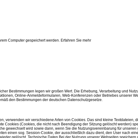
 Ihrem Computer gespeichert werden.
Erfahren Sie mehr
htlicher Bestimmungen legen wir großen Wert. Die Erhebung, Verarbeitung und Nut
ionen, Online-Anmeldeformularen, Web-Konferenzen oder Betriebes unserer Web
emäß den Bestimmungen der deutschen Datenschutzgesetze.
en, verwenden wir verschiedene Arten von Cookies. Das sind kleine Textdateien, d
te Cookies (Cookies, die nicht nach Beendigung der Sitzung gelöscht werden) spe
rache gewechselt wird sowie dann, wenn Sie die Nutzungsvereinbarung für unseren
en einen sog. Session-Cookie, der ausschließlich dazu dient, den User nach ein
 wieder gelöscht. Technische Daten Bei der Nutzung unserer Webseiten speichern