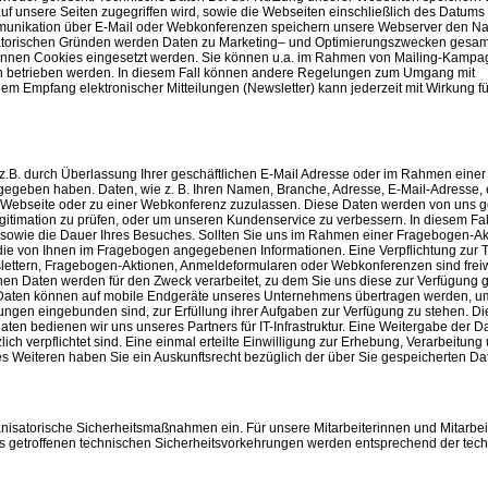
uf unsere Seiten zugegriffen wird, sowie die Webseiten einschließlich des Datums
mmunikation über E-Mail oder Webkonferenzen speichern unsere Webserver den Na
nisatorischen Gründen werden Daten zu Marketing– und Optimierungszwecken gesa
 können Cookies eingesetzt werden. Sie können u.a. im Rahmen von Mailing-Kampa
ten betrieben werden. In diesem Fall können andere Regelungen zum Umgang mit
Empfang elektronischer Mitteilungen (Newsletter) kann jederzeit mit Wirkung für
z.B. durch Überlassung Ihrer geschäftlichen E-Mail Adresse oder im Rahmen eine
gegeben haben. Daten, wie z. B. Ihren Namen, Branche, Adresse, E-Mail-Adresse, 
r Webseite oder zu einer Webkonferenz zuzulassen. Diese Daten werden von uns g
gitimation zu prüfen, oder um unseren Kundenservice zu verbessern. In diesem Fal
n sowie die Dauer Ihres Besuches. Sollten Sie uns im Rahmen einer Fragebogen-Ak
die von Ihnen im Fragebogen angegebenen Informationen. Eine Verpflichtung zur 
lettern, Fragebogen-Aktionen, Anmeldeformularen oder Webkonferenzen sind freiwi
aten werden für den Zweck verarbeitet, zu dem Sie uns diese zur Verfügung ge
. Daten können auf mobile Endgeräte unseres Unternehmens übertragen werden, u
tungen eingebunden sind, zur Erfüllung ihrer Aufgaben zur Verfügung zu stehen. Di
 Daten bedienen wir uns unseres Partners für IT-Infrastruktur. Eine Weitergabe der 
zlich verpflichtet sind. Eine einmal erteilte Einwilligung zur Erhebung, Verarbeitun
 Weiteren haben Sie ein Auskunftsrecht bezüglich der über Sie gespeicherten Da
nisatorische Sicherheitsmaßnahmen ein. Für unsere Mitarbeiterinnen und Mitarbeit
s getroffenen technischen Sicherheitsvorkehrungen werden entsprechend der tec