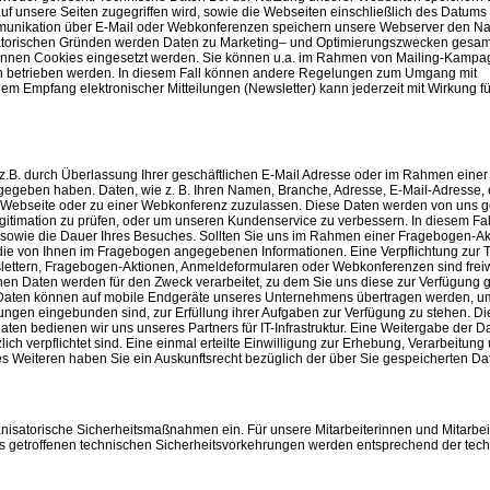
uf unsere Seiten zugegriffen wird, sowie die Webseiten einschließlich des Datums
mmunikation über E-Mail oder Webkonferenzen speichern unsere Webserver den Na
nisatorischen Gründen werden Daten zu Marketing– und Optimierungszwecken gesa
 können Cookies eingesetzt werden. Sie können u.a. im Rahmen von Mailing-Kampa
ten betrieben werden. In diesem Fall können andere Regelungen zum Umgang mit
Empfang elektronischer Mitteilungen (Newsletter) kann jederzeit mit Wirkung für
z.B. durch Überlassung Ihrer geschäftlichen E-Mail Adresse oder im Rahmen eine
gegeben haben. Daten, wie z. B. Ihren Namen, Branche, Adresse, E-Mail-Adresse, 
r Webseite oder zu einer Webkonferenz zuzulassen. Diese Daten werden von uns g
gitimation zu prüfen, oder um unseren Kundenservice zu verbessern. In diesem Fal
n sowie die Dauer Ihres Besuches. Sollten Sie uns im Rahmen einer Fragebogen-Ak
die von Ihnen im Fragebogen angegebenen Informationen. Eine Verpflichtung zur 
lettern, Fragebogen-Aktionen, Anmeldeformularen oder Webkonferenzen sind freiwi
aten werden für den Zweck verarbeitet, zu dem Sie uns diese zur Verfügung ge
. Daten können auf mobile Endgeräte unseres Unternehmens übertragen werden, u
tungen eingebunden sind, zur Erfüllung ihrer Aufgaben zur Verfügung zu stehen. Di
 Daten bedienen wir uns unseres Partners für IT-Infrastruktur. Eine Weitergabe der 
zlich verpflichtet sind. Eine einmal erteilte Einwilligung zur Erhebung, Verarbeitun
 Weiteren haben Sie ein Auskunftsrecht bezüglich der über Sie gespeicherten Da
nisatorische Sicherheitsmaßnahmen ein. Für unsere Mitarbeiterinnen und Mitarbeit
s getroffenen technischen Sicherheitsvorkehrungen werden entsprechend der tec