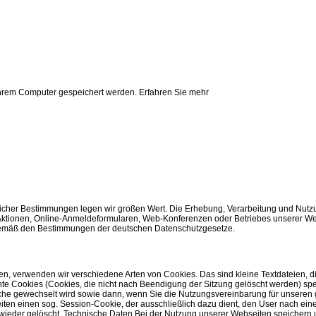
 Ihrem Computer gespeichert werden.
Erfahren Sie mehr
htlicher Bestimmungen legen wir großen Wert. Die Erhebung, Verarbeitung und Nut
ionen, Online-Anmeldeformularen, Web-Konferenzen oder Betriebes unserer Web
emäß den Bestimmungen der deutschen Datenschutzgesetze.
en, verwenden wir verschiedene Arten von Cookies. Das sind kleine Textdateien, d
te Cookies (Cookies, die nicht nach Beendigung der Sitzung gelöscht werden) spe
rache gewechselt wird sowie dann, wenn Sie die Nutzungsvereinbarung für unseren
en einen sog. Session-Cookie, der ausschließlich dazu dient, den User nach ein
 wieder gelöscht. Technische Daten Bei der Nutzung unserer Webseiten speichern