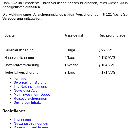
Damit Sie im Schadenfall Ihren Versicherungsschutz erhalten, ist es wichtig, dass
Anzeigefristen einhalten.
Die Meldung eines Versicherungsfalles ist dem Versicherer gem. § 121 Abs. 1 S
Verzögerung mitzuteilen.
Sparte
Anzeigefrist
Rechtsgrundlage
Feuerversicherung
3 Tage
§ 92 VVG
Hagelversicherung
4 Tage
§ 110 VVG
Haftplichtversicherung
1 Woche
§ 104 VVG
Todesfallversicherung
3 Tage
§ 171 VVG
Termine
So erreichen Sie uns
Ihre Nachricht an uns
Newsletter-Abo
Mein Investment-Depot
Reiseversicherungen
Suche von Inhalten
Rechtliches
Impressum
Nutzungsbedingungen
Datenschutzerklärung