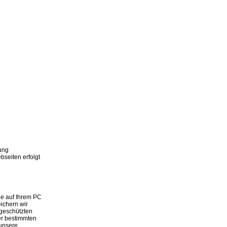
zung
seiten erfolgt
ie auf Ihrem PC
ichern wir
 geschützten
er bestimmten
 unsere