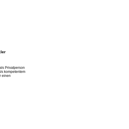
ler
ls Privatperson
 als kompetentem
r einen