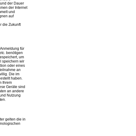
 und der Dauer
men der Internet
mmelt und
gnen auf
 die Zukunft
r Anmeldung für
etc. benötigen
espeichert, um
l speichern wir
tion oder eines
Teilnahme an
llig. Die im
stellt haben.
m Ihrem
ese Geräte sind
Daten an andere
g und Nutzung
ten.
er gelten die in
hnologischen