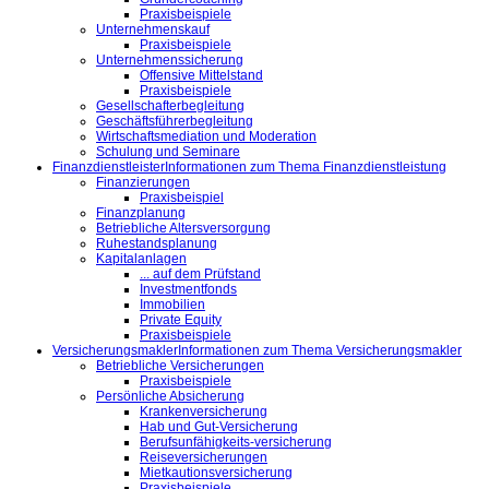
Praxisbeispiele
Unternehmenskauf
Praxisbeispiele
Unternehmenssicherung
Offensive Mittelstand
Praxisbeispiele
Gesellschafterbegleitung
Geschäftsführerbegleitung
Wirtschaftsmediation und Moderation
Schulung und Seminare
Finanzdienstleister
Informationen zum Thema Finanzdienstleistung
Finanzierungen
Praxisbeispiel
Finanzplanung
Betriebliche Altersversorgung
Ruhestandsplanung
Kapitalanlagen
... auf dem Prüfstand
Investmentfonds
Immobilien
Private Equity
Praxisbeispiele
Versicherungsmakler
Informationen zum Thema Versicherungsmakler
Betriebliche Versicherungen
Praxisbeispiele
Persönliche Absicherung
Krankenversicherung
Hab und Gut-Versicherung
Berufsunfähigkeits-versicherung
Reiseversicherungen
Mietkautionsversicherung
Praxisbeispiele