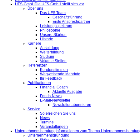
UFS-GmbH
Die UFS-GmbH stellt sich vor
Über uns
Das UFS Team
Geschäftsführung
Erste Ansprechpartner
Leistungsspektrum
Philosophie
Unsere Stärken
Historie
Karriere
Ausbildung
Weiterbildung
Studium
Vakante Stellen
Referenzen
Kundenstimmen
Wegweisende Mandate
Ihr Feedback
Publikationen
Financial Coach
Aktuelle Ausgabe
Fonds-News
E-Mail-Newsletter
Newsletter abonnieren
Service
So erreichen Sie uns
News
Termine
Veranstaltungen
Unternehmensberatung
Informationen zum Thema Unternehmensberatun
Unternehmensgründung
Gründercoaching