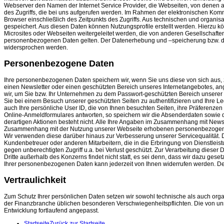
Webserver den Namen der Internet Service Provider, die Webseiten, von denen a
des Zugriffs, die bei uns aufgerufen werden. Im Rahmen der elektronischen Ko
Browser einschließlich des Zeitpunkts des Zugriffs. Aus technischen und orga
gespeichert. Aus diesen Daten können Nutzungsprofile erstellt werden. Hierzu
Microsites oder Webseiten weitergeleitet werden, die von anderen Gesellschaf
personenbezogenen Daten gelten. Der Datenerhebung und –speicherung bzw. dem 
widersprochen werden.
Personenbezogene Daten
Ihre personenbezogenen Daten speichern wir, wenn Sie uns diese von sich aus, 
einen Newsletter oder einen geschützten Bereich unseres Internetangebotes, an
wir, um Sie bzw. Ihr Unternehmen zu dem Passwort-geschützten Bereich unsere
Sie bei einem Besuch unserer geschützten Seiten zu authentifizieren und Ihre Le
auch Ihre persönliche User ID, die von Ihnen besuchten Seiten, ihre Präferenze
Online-Anmeldformulares antworten, so speichern wir die Absenderdaten sowie 
derartigen Aktionen besteht nicht. Alle Ihre Angaben im Zusammenhang mit News
Zusammenhang mit der Nutzung unserer Webseite erhobenen personenbezogenen D
Wir verwenden diese darüber hinaus zur Verbesserung unserer Servicequalität
Kundenbetreuer oder anderen Mitarbeitern, die in die Erbringung von Dienstleis
gegen unberechtigten Zugriff u.a. bei Verlust geschützt. Zur Verarbeitung dieser
Dritte außerhalb des Konzerns findet nicht statt, es sei denn, dass wir dazu geset
Ihrer personenbezogenen Daten kann jederzeit von Ihnen widerrufen werden. Des
Vertraulichkeit
Zum Schutz Ihrer persönlichen Daten setzen wir sowohl technische als auch orga
der Finanzbranche üblichen besonderen Verschwiegenheitspflichten. Die von un
Entwicklung fortlaufend angepasst.
Startseite
Zurück zur Startseite